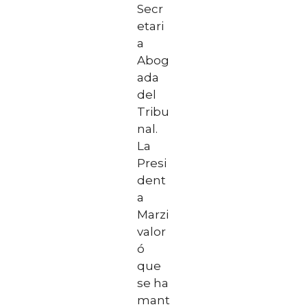
Secr
etari
a
Abog
ada
del
Tribu
nal.
La
Presi
dent
a
Marzi
valor
ó
que
se ha
mant