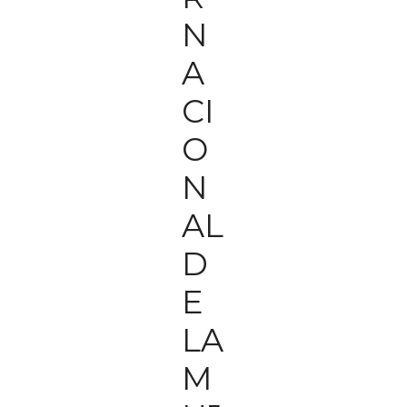
N
A
CI
O
N
AL
D
E
LA
M