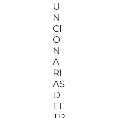
U
N
CI
O
N
A
RI
AS
D
EL
TR