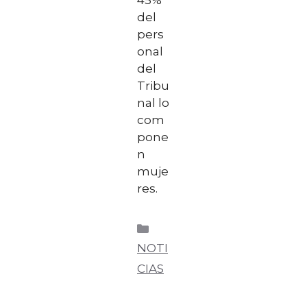
del
pers
onal
del
Tribu
nal lo
com
pone
n
muje
res.
NOTI
CIAS