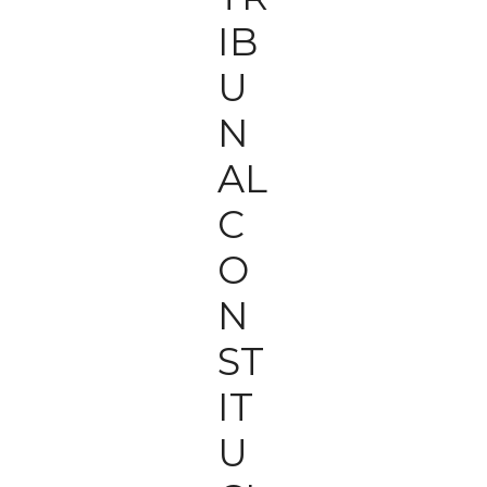
IB
U
N
AL
C
O
N
ST
IT
U