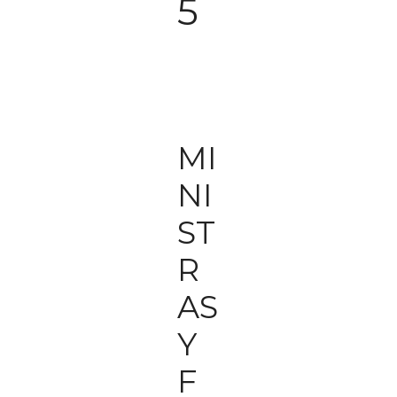
5
MI
NI
ST
R
AS
Y
F