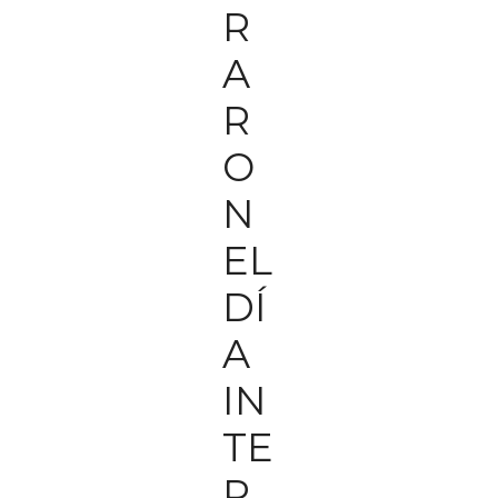
R
A
R
O
N
EL
DÍ
A
IN
TE
R