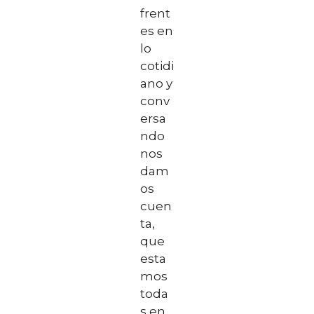
frent
es en
lo
cotidi
ano y
conv
ersa
ndo
nos
dam
os
cuen
ta,
que
esta
mos
toda
s en