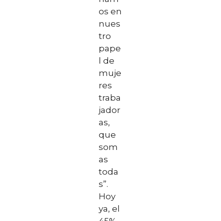
os en
nues
tro
pape
l de
muje
res
traba
jador
as,
que
som
as
toda
s”.
Hoy
ya, el
45%