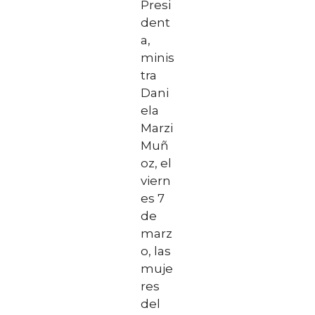
Presi
dent
a,
minis
tra
Dani
ela
Marzi
Muñ
oz, el
viern
es 7
de
marz
o, las
muje
res
del