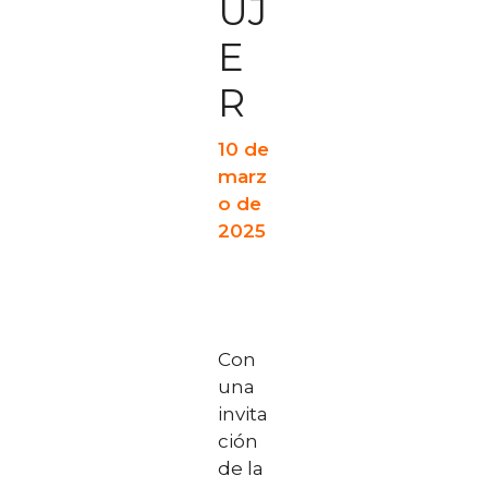
UJ
E
R
10 de
marz
o de
2025
Con
una
invita
ción
de la