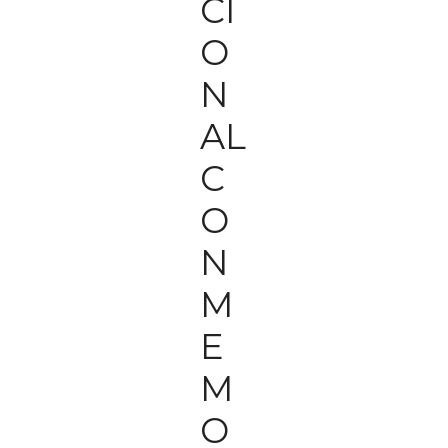
CI
O
N
AL
C
O
N
M
E
M
O