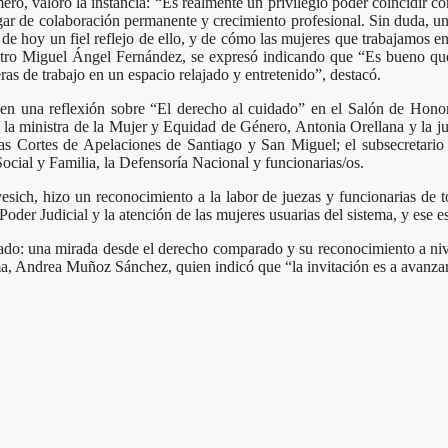
ro, valoró la instancia: “Es realmente un privilegio poder coincidir c
gar de colaboración permanente y crecimiento profesional. Sin duda, u
 de hoy un fiel reflejo de ello, y de cómo las mujeres que trabajamos 
nistro Miguel Ángel Fernández, se expresó indicando que “Es bueno qu
s de trabajo en un espacio relajado y entretenido”, destacó.
en una reflexión sobre “El derecho al cuidado” en el Salón de Honor
de la ministra de la Mujer y Equidad de Género, Antonia Orellana y la
as Cortes de Apelaciones de Santiago y San Miguel; el subsecretario
ocial y Familia, la Defensoría Nacional y funcionarias/os.
sich, hizo un reconocimiento a la labor de juezas y funcionarias de t
Poder Judicial y la atención de las mujeres usuarias del sistema, y ese es
idado: una mirada desde el derecho comparado y su reconocimiento a niv
ma, Andrea Muñoz Sánchez, quien indicó que “la invitación es a avanzar 