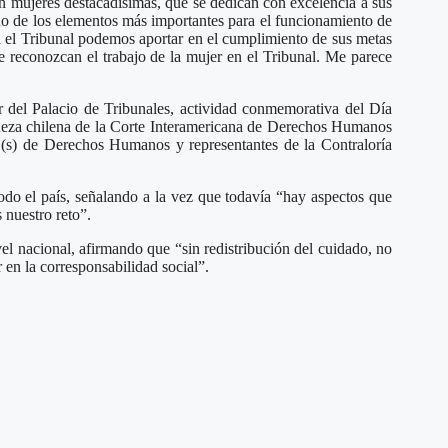
on mujeres destacadísimas, que se dedican con excelencia a sus
no de los elementos más importantes para el funcionamiento de
en el Tribunal podemos aportar en el cumplimiento de sus metas
e reconozcan el trabajo de la mujer en el Tribunal. Me parece
 del Palacio de Tribunales, actividad conmemorativa del Día
 jueza chilena de la Corte Interamericana de Derechos Humanos
 (s) de Derechos Humanos y representantes de la Contraloría
odo el país, señalando a la vez que todavía “hay aspectos que
 nuestro reto”.
el nacional, afirmando que “sin redistribución del cuidado, no
en la corresponsabilidad social”.