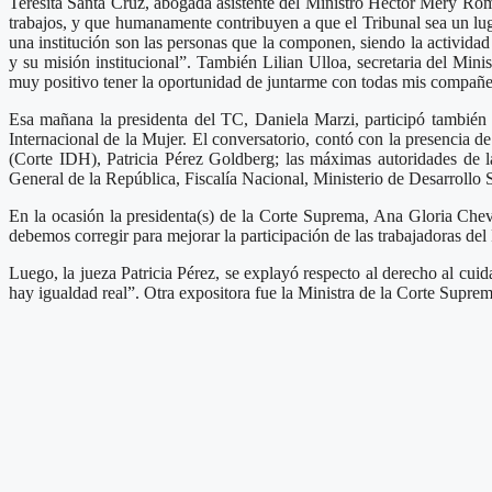
Teresita Santa Cruz, abogada asistente del Ministro Héctor Mery Rome
trabajos, y que humanamente contribuyen a que el Tribunal sea un lu
una institución son las personas que la componen, siendo la actividad
y su misión institucional”. También Lilian Ulloa, secretaria del Mi
muy positivo tener la oportunidad de juntarme con todas mis compañera
Esa mañana la presidenta del TC, Daniela Marzi, participó también 
Internacional de la Mujer. El conversatorio, contó con la presencia 
(Corte IDH), Patricia Pérez Goldberg; las máximas autoridades de l
General de la República, Fiscalía Nacional, Ministerio de Desarrollo S
En la ocasión la presidenta(s) de la Corte Suprema, Ana Gloria Cheve
debemos corregir para mejorar la participación de las trabajadoras del 
Luego, la jueza Patricia Pérez, se explayó respecto al derecho al cu
hay igualdad real”. Otra expositora fue la Ministra de la Corte Supre