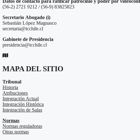
Datos de contacto para ratificar patrocinio y poder por videocon
(56-2) 2721 9212 / (56-9) 83825823
Secretario
Abogado (i)
Sebastián López Magnasco
secretaria@tcchile.cl
Gabinete de Presidencia
presidencia@tcchile.cl
MAPA DEL SITIO
Tribunal
Historia
Atribuciones
Integración Actual
Integración Histórica
Integración de Salas
Normas
Normas reguladoras
Otras normas