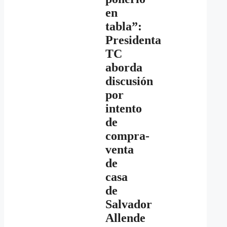
en
tabla”:
Presidenta
TC
aborda
discusión
por
intento
de
compra-
venta
de
casa
de
Salvador
Allende