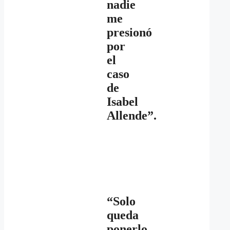
nadie
me
presionó
por
el
caso
de
Isabel
Allende”.
“Solo
queda
ponerlo