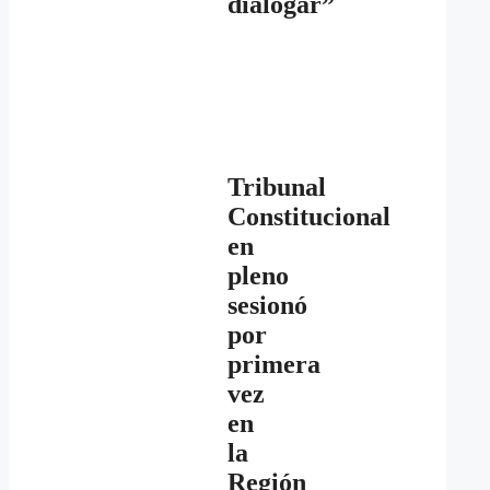
dialogar”
Tribunal
Constitucional
en
pleno
sesionó
por
primera
vez
en
la
Región