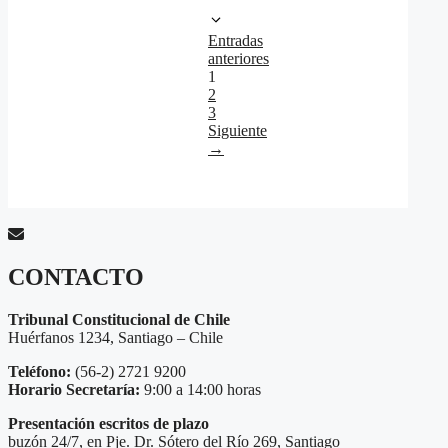
Entradas
anteriores
Página
1
Página
2
Página
3
Siguiente
→
CONTACTO
Tribunal Constitucional de Chile
Huérfanos 1234, Santiago – Chile
Teléfono:
(56-2) 2721 9200
Horario Secretaría:
9:00 a 14:00 horas
Presentación escritos de plazo
buzón 24/7, en Pje. Dr. Sótero del Río 269, Santiago