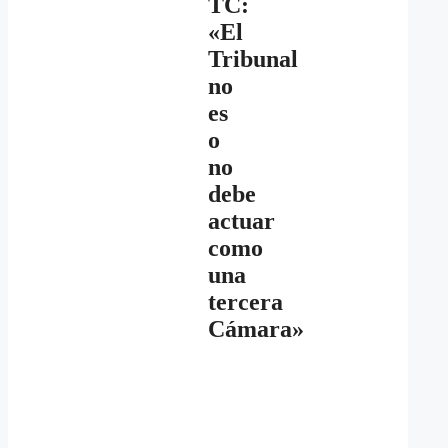
TC:
«El
Tribunal
no
es
o
no
debe
actuar
como
una
tercera
Cámara»